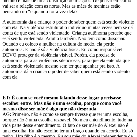
menino é mais de uma construção de relações. De pensar em como
vai ser a relação com as noras. Mas as mães de meninas estão
pensando no “e quando for a vez dela?”
A autonomia dá a criança o poder de saber quem está sendo violento
com ela. Na violência estrutural o i
ndivíduo muitas vezes nem se dá
conta de que
está sendo violentado. Criança autônoma percebe que
está sendo violentada. Adulto também. Não tem como dissociar.
Quando eu coloco a mulher na cultura do medo, ela perde
autonomia. E não é só a violência física. Eu como responsável
DEVO proteger da violência visível. Porém, ela precisa de
autonomia para as violências silenciosas, para que ela entenda que
está sendo violent
ada mesmo sem ter que apanhar pra isso.
A
autonomia dá a criança o poder de saber quem está sendo violento
com ela.
ET: É como se você mesmo falando desse lugar precisasse
escolher entre. Mas não é uma escolha, porque como você
mesmo disse ser mãe é algo que não desgruda.
AG:
Primeiro, não é como se sempre tivesse que ter uma escolha,
porque não é uma escolha razoável.
No meu entendimento, tudo na
vida parte desse entendimento. O fato de ser mãe do Alexei não é
uma escolha. Eu não escolho ter um braço quando eu acordo.
Eu só
tenho. Um filho é o mesmo. Eu sou mãe do Alexei independente de