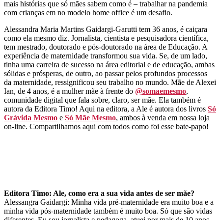
mais histórias que só mães sabem como é – trabalhar na pandemia
com crianças em no modelo home office é um desafio.
Alessandra Maria Martins Gaidargi-Garutti tem 36 anos, é caiçara
como ela mesmo diz. Jornalista, cientista e pesquisadora científica,
tem mestrado, doutorado e pós-doutorado na área de Educação. A
experiência de maternidade transformou sua vida. Se, de um lado,
tinha uma carreira de sucesso na área editorial e de educação, ambas
sólidas e prósperas, de outro, ao passar pelos profundos processos
da maternidade, ressignificou seu trabalho no mundo. Mãe de Alexei
Ian, de 4 anos, é a mulher mãe à frente do
@somaemesmo
,
comunidade digital que fala sobre, claro, ser mãe. Ela também é
autora da Editora Timo! Aqui na editora, a Ale é autora dos livros
Só
Grávida Mesmo
e
Só Mãe Mesmo
, ambos à venda em nossa loja
on-line. Compartilhamos aqui com todos como foi esse bate-papo!
Editora Timo: Ale, como era a sua vida antes de ser mãe?
Alessangra Gaidargi:
Minha vida pré-maternidade era muito boa e a
minha vida pós-maternidade também é muito boa. Só que são vidas
diferentes. Eu sou jornalista e pedagoga, atuei por mais de 10 anos