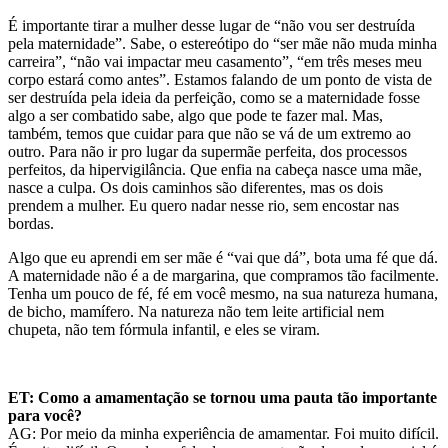
É importante tirar a mulher desse lugar
de “não vou ser destruída
pela maternidade”. Sabe, o estereótipo do “ser mãe não muda minha
carreira”, “não vai impactar meu casamento”, “em três meses meu
corpo estará como antes”.
Estamos falando de um ponto de vista de
ser destruída pela ideia da perfeição, como se a maternidade fosse
algo a ser combatido sabe, algo que pode te fazer mal. Mas,
também, temos que cuidar para que não se vá de um extremo ao
outro.
Para
não
ir pro lugar da
supermãe perfeita,
dos processos
perfeitos, da hipervigilância.
Que enfia na cabeça nasce
uma mãe,
nasce a culpa. Os dois caminhos são diferentes, mas os dois
prendem a mulher.
Eu quero nadar nesse rio, sem encostar nas
bordas.
Algo que eu aprendi em ser mãe é “vai que dá”, bota uma fé que dá.
A maternidade não é a de margarina, que compramos tão facilmente.
Tenha um pouco de fé, fé em você mesmo, na sua natureza humana,
de bicho,
mamífero. Na natureza não tem leite artificial nem
chupeta, não tem fórmula infantil, e eles se viram.
ET: Como a amamentação se tornou uma pauta tão importante
para você?
AG:
Por meio da minha experiência de amamentar. Foi muito difícil.