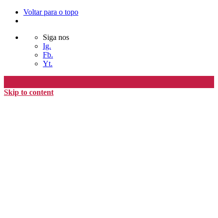
Voltar para o topo
Siga nos
Ig.
Fb.
Yt.
Skip to content
Editora Timo
home
loja
timoAlter
blog
nós