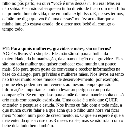
filho no pós-parto, eu ouvi “você é uma dessas?”. Eu era! Mas eu
não sabia.
E eu não sabia que eu tinha direito de ficar com meu filho
na primeira hora de vida, que eu podia exigir isso. E, nesses termos,
o “não me diga que você é uma dessas” me fez acreditar que a
minha intuição estava errada, de querer meu bebê ali comigo o
tempo todo.
ET: Para quais mulheres, grávidas e mães, são os livros?
AG:
Os livros são simples.
Eles não são só para a bolha da
maternidade, da humanização, da amamentação e da gravidez. Eles
são pra toda mulher que quiser conhecer esse mundo um pouco
mais.
São para quem
gosta de c
onversar e receber informaçõ
es na
base do diálogo, para
grávidas
e mulher
es mães. Nos livros eu tento
não trazer
muito sobre
marcos de desenvolvimento, por exemplo,
porque eles podem ser um veneno, ao mesmo tempo que
são
informações importantes podem levar
ao perigoso campo da
comparação. Se eu jogo isso para a mãe de uma maneira solta eu só
crio mais comparação esdrúxula. Uma coisa é a mãe que QUER
entender, e pesquisa e estuda.
Nos livros eu falo com a toda mãe, a
que nunca ouviu falar e a que acha que o filho uma hora vai ficar
meio “doido” num pico de crescimento, rs. O que eu espero é que a
mãe entenda que a crise dos 3 meses existe, mas se não rolar com o
bebe dela tudo bem também.