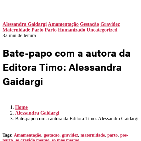
Não há produtos no carrinho
Alessandra Gaidargi
Amamentação
Gestação
Gravidez
Maternidade
Parto
Parto Humanizado
Uncategorized
32 min de leitura
Bate-papo com a autora da
Editora Timo: Alessandra
Gaidargi
Home
Alessandra Gaidargi
Bate-papo com a autora da Editora Timo: Alessandra Gaidargi
Tags:
Amamentação
,
gestacao
,
gravidez
,
maternidade
,
parto
,
pos-
parto
,
so gravida mesmo
,
so mae mesmo