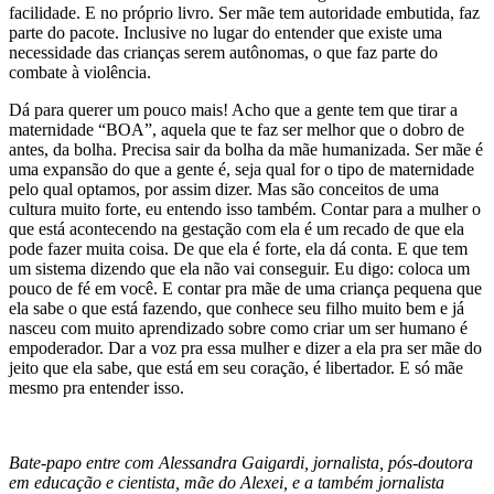
facilidade. E no próp
rio livro. Ser mãe tem autoridade embutida, faz
parte do pacote. Inclusive no lugar do entender que existe uma
necessidade das crianças serem autônomas, o que faz parte do
combate à violência.
Dá para querer um pouco mais! Acho que a gente tem que tirar a
maternidade “BOA”, aquela que te faz ser melhor que o dobro de
antes, da bolha.
Precisa sair da bolha da mãe humanizada. Ser mãe é
uma expansão do que a gente é, seja qual for o tipo de maternidade
pelo qual optamos, por assim dizer.
Mas são conceitos de uma
cultura muito forte, eu entendo isso também. Contar para a mulher o
que está acontecendo na gestação com ela é um recado de que ela
pode fazer muita coisa.
De que ela é forte, ela dá conta.
E que tem
um sistema dizendo que ela não vai conseguir. Eu digo: coloca um
pouco de fé em você.
E contar pra mãe de uma criança pequena que
ela sabe o que está fazendo, que conhece seu filho muito bem e já
nasceu com muito aprendizado sobre como criar um ser humano é
empoderador. Dar a voz pra essa mulher e dizer a ela pra ser mãe do
jeito que ela sabe, que está em seu coração, é libertador. E só mãe
mesmo pra entender isso.
Bate-papo entre com Alessandra Gaigardi, jornalista, pós-doutora
em educação e cientista, mãe do Alexei, e a também jornalista