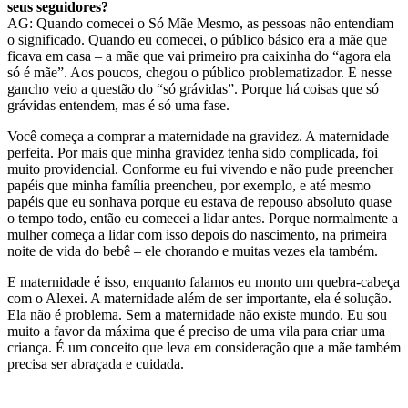
seus seguidores?
AG: Quando comecei o Só Mãe Mesmo, as pessoas não entendiam
o significado. Quando eu comecei, o público básico era a mãe que
ficava em casa – a mãe que vai primeiro pra caixinha do “agora ela
só é mãe”. Aos poucos, chegou o público problematizador. E nesse
gancho veio a questão do “só grávidas”. Porque há coisas que só
grávidas entendem, mas é só uma fase.
Você começa a comprar a maternidade na gravidez. A maternidade
perfeita. Por mais que minha gravidez tenha sido complicada, foi
muito providencial. Conforme eu fui vivendo e não pude preencher
papéis que minha família preencheu,
por exemplo, e até mesmo
papéis que eu sonhava porque eu estava de repouso absoluto quase
o tempo todo,
então eu comecei a lidar antes. Porque normalmente a
mulher começa a lidar com isso depois do nascimento, na primeira
noite de vida do bebê
– ele chorando e muitas vezes ela também.
E maternidade é isso, enquanto falamos eu monto um quebra-cabeça
com o Alexei. A maternidade além de ser importante, ela é solução.
Ela não é problema. Sem a maternidade não existe mundo. Eu sou
muito a favor da máxima
que é
preciso de uma vila para criar uma
criança. É um conceito que leva em consideração que a mãe também
precisa ser abraçada
e
cuidada.