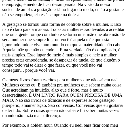
o emprego, é medo de ficar desamparada.
Na visão da nossa
sociedade ampla, a gestação está no lugar do medo, então
a gestante
não se empodera
, ela está sempre na defesa.
A gestação se tornou uma forma de controle sobre a mulher. E isso
não é claro para a maioria. Todas as mulheres são levadas a acreditar
que ou a gente rompe
com tudo e se torna uma mãe que abre mão de
ser a mulher que sempre foi
, ou você é aquela mãe
que está
ignorando tudo e vive num mundo em que a maternidade não cabe
.
Aquela mãe que não entende… E na verdade não é complicado, é
mais simples. Esse lugar do meio é mais simples e nele a mulher
precisa estar
empoderada
, se desapegar da tutela, de que alguém o
tem
po todo vai te dizer o que fazer, ou que você não vai
conseguir… porque você vai.
Os meus livros foram escritos para mulheres que não sabem nada.
Mulheres como eu. E também pra mulheres que sabem muita coisa.
Que acreditam na intuição, algo que é forte, mas é muito
desacreditado
. É UM LIVRO PARA QUEM PRECISA DE UMA
MÃO. Não são livros de técnicas e de expertise sobre gestação,
puerpério, amamentação. São conversas. Conversas que eu gostaria
de ter tido. S
obre coisas que eu não sabia e fui saber muitas vezes
quando não fazia mais diferença.
Por exemplo, a golden hour. Quando eu pedi para ficar com meu