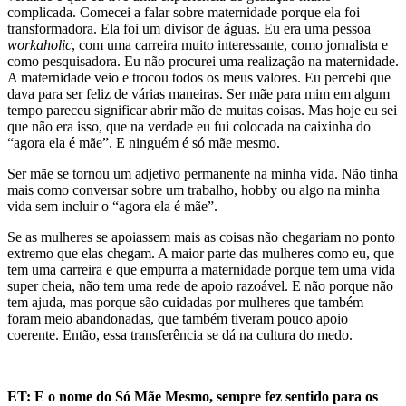
complicada. Comecei a falar sobre maternidade porque ela foi
transformadora. Ela foi
um
divisor de águas. Eu era uma pessoa
workaholic
, com uma carreira muito interessante, como jornalista e
como pesquisadora. Eu não procurei uma realização na maternidade.
A maternidade veio e trocou todos os meus valores. Eu percebi que
dava para ser feliz de várias maneiras. Ser mãe
para mim em algum
tempo pareceu significar abrir
mão de muitas coisas. Mas hoje eu sei
que não era isso, que na verdade eu fui colocada na caixinha do
“agora ela é mãe”. E ninguém é só mãe mesmo.
Ser mãe se tornou um adjetivo permanente na minha vida. Não tinha
mais como conversar sobre um trabalho, hobby ou algo na minha
vida sem incluir o “agora ela é mãe”.
Se as mulheres se apoiassem mais as coisas não chegariam no ponto
extremo que elas chegam. A maior parte das mulheres como eu, que
tem uma carreira e que empurra a maternidade porque tem uma vida
super cheia,
não tem
uma rede de apoio razoável.
E não porque
não
tem ajuda, mas porque são cuidadas por mulheres que também
foram
meio
abandonada
s, que também tiveram pouco apoio
coerente.
Então, essa transferência se dá na cultura do medo.
ET: E o nome do Só Mãe Mesmo, sempre fez sentido para os