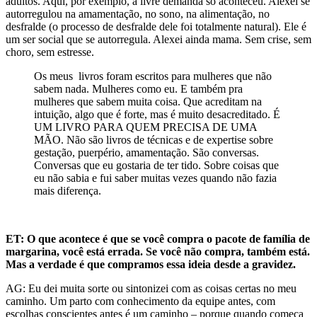
adultos. Aqui,
por exemplo,
a livre demanda só aconteceu. Alexei se
autorregulou na amamentação, no sono, na alimentação, no
desfralde (o processo de desfralde dele foi totalmente natural). Ele é
um ser social que se autorregula. Alexei ainda mama. Sem crise, sem
choro, sem estresse.
Os meus livros foram escritos para mulheres que não
sabem nada. Mulheres como eu. E também pra
mulheres que sabem muita coisa. Que acreditam na
intuição, algo que é forte, mas é muito desacreditado
. É
UM LIVRO PARA QUEM PRECISA DE UMA
MÃO. Não são livros de técnicas e de expertise sobre
gestação, puerpério, amamentação. São conversas.
Conversas que eu gostaria de ter tido. S
obre coisas que
eu não sabia e fui saber muitas vezes quando não fazia
mais diferença.
ET: O que acontece é que se você compra o pacote de família de
margarina, você está errada. Se você não compra, também está.
Mas a verdade é que compramos essa ideia desde a gravidez.
AG: Eu dei muita sorte ou sintonizei com as coisas certas no meu
caminho. Um parto com conhecimento da equipe antes, com
escolhas conscientes antes é um caminho – porque quando começa