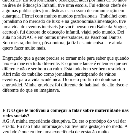
na área de Educação Infantil, tive uma escola. Fui editora-chefe de
algumas publicações jornalísticas e
assessora
de comunicação em
autarquia
. Flertei com muitos mundos profissionais. Trabalhei com
jornalismo no mercado de luxo
e na gastronomia/alimentação
, tive
uma vida de eventos
incríveis
(se você pensou em Baile da Vogue,
acertou), fui diretora de educação infantil,
viajei pelo mundo
. Dei
aula no SENAC e em outras universidades, na Paschoal Dantas.
Sou mestra, doutora, pós-doutora, já fiz bastante coisa… e ainda
quero fazer muito mais.
Engraçado que a gente precisa se tornar mãe para saber que quando
não era mãe era tudo diferente. E o grande lance é entender que ser
diferente não é ser bom ou ruim. Está tudo bem ser bem resolvido.
Abri mão do trabalh
o como jornalista,
participando de vários
eventos, para a vida acadêmica.
Do meio pro fim do doutorado
engravidei. Minha gravidez foi diferente do habitual, de alto risco e
diferente do que eu imaginava.
ET: O que te motivou a começar a falar sobre maternidade nas
redes sociais?
AG: A minha experiência disruptiva. Eu era o protótipo do vai dar
errado. Eu não tinha informação. Eu tive uma gestação do medo. A
verdade é que eu tive uma experiência de gestação muito