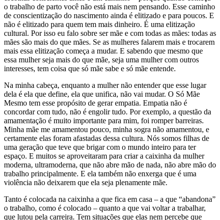
o trabalho de parto você não está mais nem pensando. Esse caminho
de conscientização do nascimento ainda é elitizado e para poucos. E
não é elitizado para quem tem mais dinheiro. É uma elitização
cultural. Por isso eu falo sobre ser mãe e com todas as mães: todas as
mães são mais do que mães. Se as mulheres falarem mais e trocarem
mais essa elitização começa a mudar. E sabendo que mesmo que
essa mulher seja mais do que mãe, seja uma mulher com outros
interesses, tem coisa que só mãe sabe e só mãe entende.
Na minha cabeça, enquanto a mulher não entender que esse lugar
dela é ela que define, ela que unifica, não vai mudar. O Só Mãe
Mesmo tem esse propósito de gerar empatia. Empatia não é
concordar com tudo, não é engolir tudo. Por exemplo, a questão da
amamentação é muito importante para mim, foi romper barreiras.
Minha mãe me amamentou pouco, minha sogra não amamentou, e
certamente elas foram afastadas
dessa
cultura. Nós somos filhas de
uma geração que teve que brigar com o mundo inteiro para ter
espaço.
E muitos se aproveitaram para criar a caixinha da mulher
moderna, ultramoderna, que não abre mão de nada, não abre mão do
trabalho principalmente. E ela também não enxerga que é uma
violência não deixarem que ela seja plenamente mãe.
Tant
o é colocada na caixinha a que fica em casa – a que “abandona”
o trabalho, como é colocado – quanto a que vai voltar a trabalhar,
que lutou pela carreira. Tem situações que elas nem percebe que