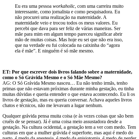
Eu era uma pessoa
workaholic
, com uma carreira muito
interessante, como jornalista e como pesquisadora. Eu
não procurei uma realização na maternidade. A
maternidade veio e trocou todos os meus valores. Eu
percebi que dava para ser feliz de várias maneiras. Ser
mãe
para mim em algum tempo pareceu significar abrir
mão de muitas coisas. Mas hoje eu sei que não era isso,
que na verdade eu fui colocada na caixinha do “agora
ela é mãe”. E ninguém é só mãe mesmo.
ET: Por que escrever dois livros falando sobre a maternidade,
como o Só Grávida Mesmo e o Só Mãe Mesmo?
AG: O Só Grávida Mesmo nasceu… Eu não tenho irmãs, tenho
primas que não estavam próximas durante minha gestação, eu tinha
muitas dúvidas e queria entender o que estava acontecendo. Eu li os
livros de gestação, mas eu queria conversar.
Achava aqueles livros
chatos e técnicos, não me levavam a lugar nenhum.
Qualquer grávida pensa muita coisa (e às vezes coisas que são bem
cruéis de se pensar). Já é uma coisa meio assustadora desde a
gestação. Na cultura ocidental, a gestação tem a ver com medo.
Tem
culturas em que a mulher grávida é superforte, mas aqui é medo do
parto, é medo da anestesia, é medo da episiotomia, é medo de perder