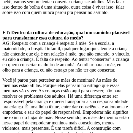
bebê, vamos sempre tentar consertar crianças e adultos. Mas falar
isso dentro da bolha é uma situação, outra coisa é viver isso, falar
sobre isso com quem nunca parou pra pensar no assunto.
ET: Dentro da cultura de educação, qual um caminho plausível
para transformar essa cultura do medo?
AG: Respeito com a criança é respeito à mãe. Se a escola, a
maternidade, o hospital infantil, qualquer lugar que atende a criança
não entende que ela é em relação à mãe, que não entende, o vínculo,
eu calo a criança. É falta de respeito. Ao tentar “consertar” a criança
eu quero consertar o adulto de amanhã. Ao olhar para a mãe, eu
olho para a criança, eu não estrago pra não ter que consertar.
Você já parou para perceber as mães de meninas? As mães de
meninas estão aflitas. Porque elas pensam no estrago que essas
meninas vão viver. As crianças estão aqui para crescer, não para
resolver os problemas dos adultos. Há uma diferença entre ser
responsável pela criança e querer transportar a sua responsabilidade
pra criança. É uma linha tênue, entre dar consciência e autonomia e
empoderar, e sair do papel de responsável. Empoderar não significa
me eximir do lugar de mãe. Nesse sentido, as mães de menino estão
nesse papel de empoderar meninos mais conscientes, menos
violentos, mais presentes. É um tarefa difícil. A construção com