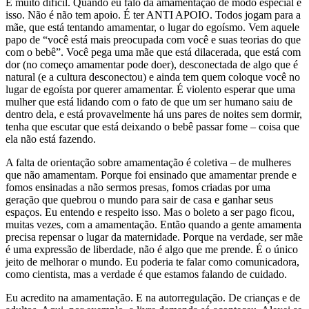
É muito difícil. Quando eu falo da amamentação de modo especial é
isso. Não é não tem apoio. É ter ANTI APOIO. Todos jogam para a
mãe, que está tentando amamentar, o lugar do egoísmo.
Vem aquele
papo de “você está mais preocupada com você e suas teorias do que
com o bebê”.
Você pega uma mãe que está dilacerada, que está com
dor (no começo amamentar pode doer), desconectada de algo que é
natural (
e a cultu
ra desconectou) e ainda tem quem coloque você no
lugar de egoísta
por querer
amamentar. É violento esperar que uma
mulher que está lidando com o fato de que um ser humano saiu de
dentro del
a, e está provavelmente há uns pares de noites sem dormir,
tenha que escutar que está deixando o bebê passar fome – coisa que
ela não está fazendo.
A falta de orientação sobre amamentação é coletiva – de mulheres
que não amamentam. Porque foi ensinado que amamentar prende e
fomos ensinadas a não sermos presas, fomos criadas por uma
geração que quebrou o mundo para sair de casa e ganhar seus
espaços. Eu entendo e respeito isso. Mas o boleto a ser pago fico
u,
muitas vezes,
com a amamentação. Então quando a gente amam
enta
precisa repensar o lu
gar da maternidade. Porque na verdade, ser mãe
é uma expressão de liberdade, não é algo que me prende. É o único
jeito de melhorar o mundo. Eu poderia te falar como comunicadora,
como cientista, mas a verdade é que estamos falando de cuidado.
Eu acredito na amamentação. E na autorregulação. De crianças e de