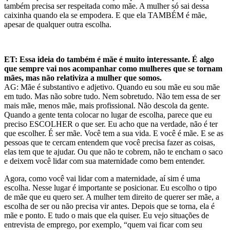
também precisa ser respeitada como mãe. A mulher só sai dessa
caixinha quando ela se empodera. E que ela TAMBÉM é mãe,
apesar de qualquer outra escolha.
ET: Essa ideia do também é mãe é muito interessante. É algo
que sempre vai nos acompanhar como mulheres que se tornam
mães, mas não relativiza a mulher que somos.
AG: Mãe é substantivo e adjetivo. Quando eu sou mãe eu sou mãe
em tudo. Mas não sobre tudo. Nem sobretudo. Não tem essa de ser
mais mãe, menos mãe, mais profissional. Não descola da gente.
Quando a gente tenta colocar no lugar de escolha, parece que eu
preciso ESCOLHER o que ser. Eu acho que na verdade, não é ter
que escolher. É ser mãe. Você tem a sua vida. E você é mãe. E se as
pessoas que te cercam entendem que você precisa fazer as coisas,
elas tem que te ajud
ar. Ou que não te cobrem, não te encham o saco
e deixem você lidar com sua maternidade como bem entender.
Agora, como você vai lidar com a maternidade, aí sim é uma
escolha. Nesse lugar é importante se posicionar. Eu escolho o tipo
de mãe que eu quero ser. A mulher tem direito de querer ser mãe, a
escolha de ser ou não precisa vir antes. Depois que se torna, ela é
mãe
e ponto.
E tudo o mais que ela quiser. Eu vejo situações d
e
entrevista de emprego, por exemplo, “quem vai ficar com seu