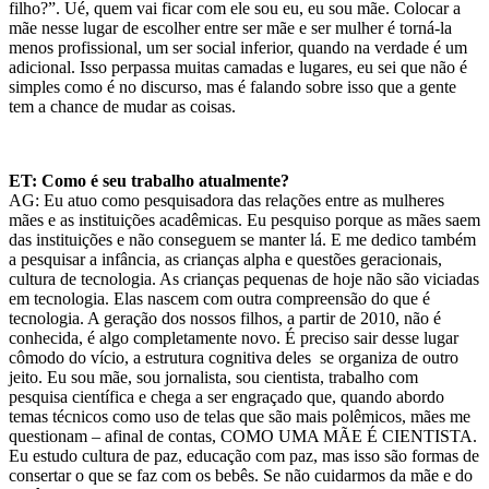
filho?”. Ué, quem vai ficar com ele sou eu, eu sou mãe. Colocar a
mãe nesse lugar de escolher entre ser mãe e ser mulher é torná-la
menos profissional, um ser social inferior, quando na verdade é um
adicional. Isso perpassa muitas camadas e lugares, eu sei que não é
simples como é no discurso
, mas é falando sobre isso que a gente
tem a chance de mudar as coisas.
ET: Como é seu trabalho atualmente?
AG: Eu atuo como pesquisadora das relações entre as mulheres
mães e as instituições acadêmicas. Eu pesquiso porque as mães saem
das instituições e não conseguem se manter lá. E me dedico também
a pesquisar a infância, as crianças alpha e questões geracionais,
cultura de tecnologia. As crianças pequenas de hoje não são viciadas
em tecnologia. Elas nascem com outra compreensão do que é
tecnologia. A geração dos nossos filhos, a partir de 2010, não é
conhecida, é algo completamente novo. É preciso sair desse lugar
cômodo do vício, a estrutura cognitiva deles se organiza de outro
jeito. Eu sou mãe, sou jornalista, sou cientista, trabalho com
pesquisa científica e chega a ser engraçado que, quando abordo
temas técnicos como uso de telas que são mais polêmicos, mães me
questionam – afinal de contas, COMO UMA MÃE É CIENTISTA.
Eu estudo cultura de paz, educação com paz, mas isso são formas de
consertar o que se faz com os bebês. Se não cuidarmos da mãe e do