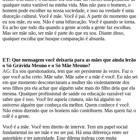
qualquer outra variável na minha vida.
Mas não para o homem, o
homem pode
escolher na nossa sociedade,
e isso na verdade é uma
distorção cultural. Você é mãe. Você é pai. A partir do momento que
eu sou mãe, eu sou. Não é uma bifurca
ção. Você é quando se torna.
Eu acho que todo dia quando a gente acorda a gente faz escolhas.
Mas ser mãe não, ser mãe é parte
do que eu sou. Diante disso,
qualquer escolha que busque comparação é absurda.
ET: Que mensagem você deixaria para as mães que ainda lerão
o Só Grávida Mesmo e o Só Mãe Mesmo?
AG: Eu sou questionadora, tem que ser persistente às vezes. Faz o
que você acha certo. Mãe sabe. Mãe sabe e a mãe é você. Eu não sei
em que momento desconectaram a mulher tão violentamente dos
seus filhos pra ela achar que alguém sabe mais do filho dela que ela
mesma. Qualquer profissional de saúde ou educação razoável vai
saber que é isso.
Você fez aquela criatura, não há alguém no
universo alguém que conheça ela melhor. Quem conhece é você.
Não estou dizendo que os homens não contribuem. Mas quem faz o
rolê é a gente.
Você é a mãe. Você tem direito de intervir. Tem um papel social
fundamental no ser mãe e no ser pai. Há uma diferença entre ser
autoritário e ter autoridade. Esse dilema trafega com muita