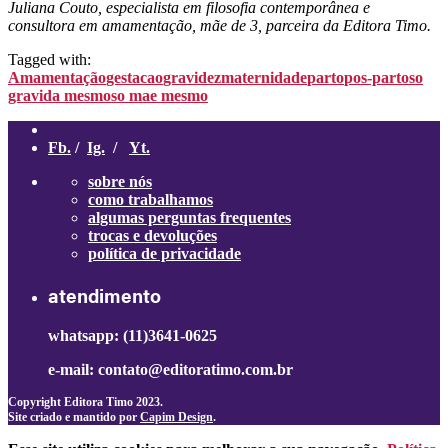
Juliana Couto, especialista em filosofia contemporânea e
consultora em amamentação, mãe de 3, parceira da Editora Timo.
Tagged with:
Amamentação
gestacao
gravidez
maternidade
parto
pos-parto
so
gravida mesmo
so mae mesmo
Fb.
/
Ig.
/
Yt.
sobre nós
como trabalhamos
algumas perguntas frequentes
trocas e devoluções
política de privacidade
atendimento
whatsapp: (11)3641-0625
e-mail: contato@editoratimo.com.br
Copyright Editora Timo 2023.
Site criado e mantido por
Capim Design
.