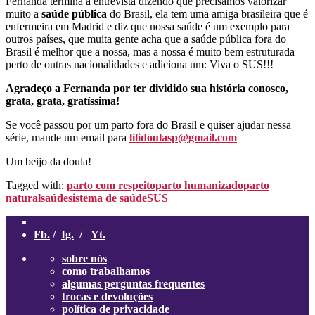
Fernanda termina a entrevista dizendo que precisamos valorizar
muito a
saúde pública
do Brasil, ela tem uma amiga brasileira que é
enfermeira em Madrid e diz que nossa saúde é um exemplo para
outros países, que muita gente acha que a saúde pública fora do
Brasil é melhor que a nossa, mas a nossa é muito bem estruturada
perto de outras nacionalidades e adiciona um: Viva o SUS!!!
Agradeço a Fernanda por ter dividido sua história conosco,
grata, grata, gratíssima!
Se você passou por um parto fora do Brasil e quiser ajudar nessa
série, mande um email para
lilidoulasp@gmail.com
Um beijo da doula!
Tagged with:
parto com respeito
parto humanizado
parto
natural
saúde
sistema de saúde
SUS
Fb.
/
Ig.
/
Yt.
sobre nós
como trabalhamos
algumas perguntas frequentes
trocas e devoluções
política de privacidade