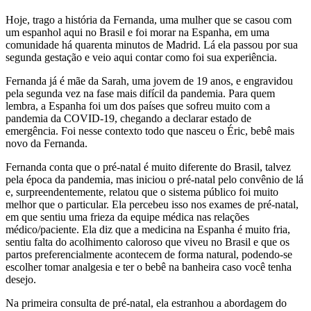
Hoje, trago a história da Fernanda, uma mulher que se casou com
um espanhol aqui no Brasil e foi morar na Espanha, em uma
comunidade há quarenta minutos de Madrid. Lá ela passou por sua
segunda gestação e veio aqui contar como foi sua experiência.
Fernanda já é mãe da Sarah, uma jovem de 19 anos, e engravidou
pela segunda vez na fase mais difícil da pandemia. Para quem
lembra, a Espanha foi um dos países que sofreu muito com a
pandemia da COVID-19, chegando a declarar estado de
emergência. Foi nesse contexto todo que nasceu o Éric, bebê mais
novo da Fernanda.
Fernanda conta que o pré-natal é muito diferente do Brasil, talvez
pela época da pandemia, mas iniciou o pré-natal pelo convênio de lá
e, surpreendentemente, relatou que o sistema público foi muito
melhor que o particular. Ela percebeu isso nos exames de pré-natal,
em que sentiu uma frieza da equipe médica nas relações
médico/paciente. Ela diz que a medicina na Espanha é muito fria,
sentiu falta do acolhimento caloroso que viveu no Brasil e que os
partos preferencialmente acontecem de forma natural, podendo-se
escolher tomar analgesia e ter o bebê na banheira caso você tenha
desejo.
Na primeira consulta de pré-natal, ela estranhou a abordagem do