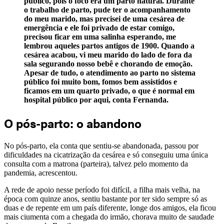
público, pois o foco era um parto natural. Durante
o trabalho de parto, pude ter o acompanhamento
do meu marido, mas precisei de uma cesárea de
emergência e ele foi privado de estar comigo,
precisou ficar em uma salinha esperando, me
lembrou aqueles partos antigos de 1900. Quando a
cesárea acabou, vi meu marido do lado de fora da
sala segurando nosso bebê e chorando de emoção.
Apesar de tudo, o atendimento ao parto no sistema
público foi muito bom, fomos bem assistidos e
ficamos em um quarto privado, o que é normal em
hospital público por aqui, conta Fernanda.
O pós-parto: o abandono
No pós-parto, ela conta que sentiu-se abandonada, passou por
dificuldades na cicatrização da cesárea e só conseguiu uma única
consulta com a matrona (parteira), talvez pelo momento da
pandemia, acrescentou.
A rede de apoio nesse período foi difícil, a filha mais velha, na
época com quinze anos, sentiu bastante por ter sido sempre só as
duas e de repente em um país diferente, longe dos amigos, ela ficou
mais ciumenta com a chegada do irmão, chorava muito de saudade