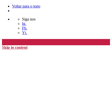
Voltar para o topo
Siga nos
Ig.
Fb.
Yt.
Skip to content
Editora Timo
home
loja
timoAlter
blog
nós