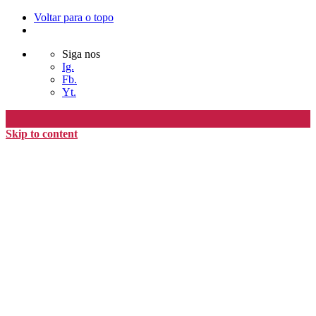
Voltar para o topo
Siga nos
Ig.
Fb.
Yt.
Skip to content
Editora Timo
home
loja
timoAlter
blog
nós