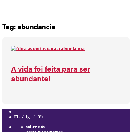
Não há produtos no carrinho
Tag: abundancia
A vida foi feita para ser
abundante!
Fb.
/
Ig.
/
Yt.
sobre nós