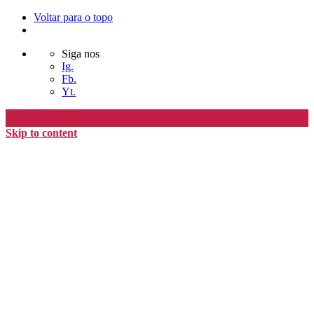
Voltar para o topo
Siga nos
Ig.
Fb.
Yt.
Skip to content
Editora Timo
home
loja
timoAlter
blog
nós