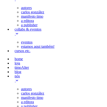
autores
carlos gonzález
manifesto timo
a editora
a publisher
collabs & eventos
eventos
estamos aqui também!
cursos etc.
home
loja
timoAlter
blog
nós
autores
carlos gonzález
manifesto timo
a editora
a publisher