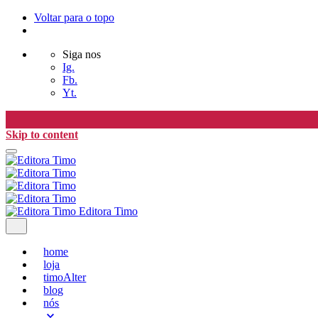
Voltar para o topo
Siga nos
Ig.
Fb.
Yt.
Skip to content
Editora Timo
home
loja
timoAlter
blog
nós