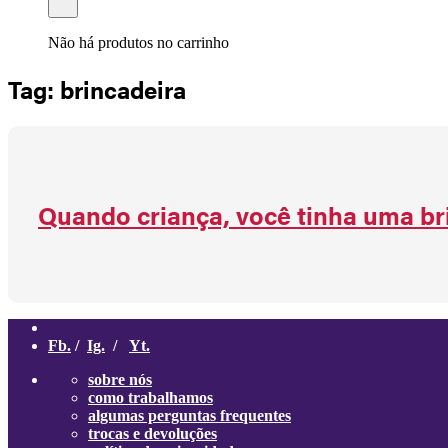
Não há produtos no carrinho
Tag: brincadeira
Quando criança, você tinha uma br
Fb.
/
Ig.
/
Yt.
sobre nós
como trabalhamos
algumas perguntas frequentes
trocas e devoluções