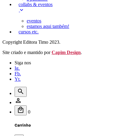
collabs & eventos
eventos
estamos aqui também!
cursos etc.
Copyright Editora Timo 2023.
Site criado e mantido por
Capim Design
.
Siga nos
Ig.
Fb.
Yt.
0
Carrinho