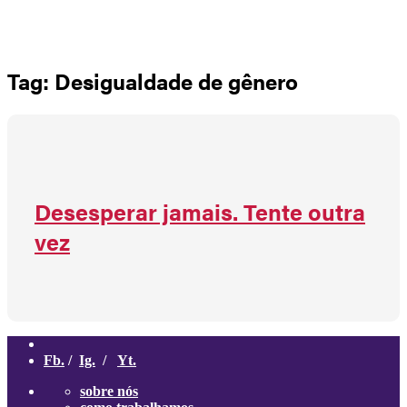
Não há produtos no carrinho
Tag: Desigualdade de gênero
Desesperar jamais. Tente outra
vez
Fb.
/
Ig.
/
Yt.
sobre nós