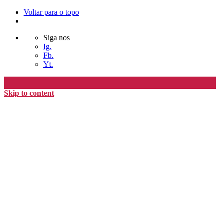
Voltar para o topo
Siga nos
Ig.
Fb.
Yt.
Skip to content
Editora Timo
home
loja
timoAlter
blog
nós