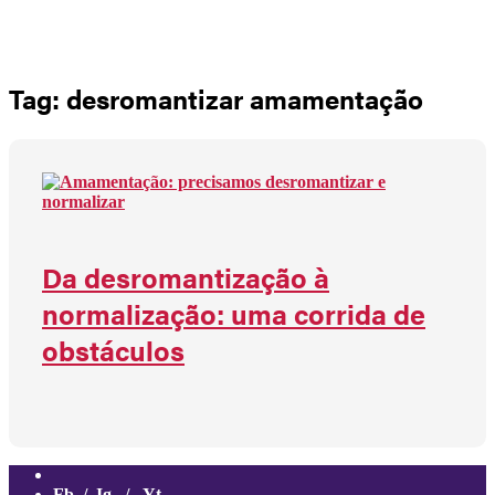
Não há produtos no carrinho
Tag: desromantizar amamentação
Da desromantização à
normalização: uma corrida de
obstáculos
Fb.
/
Ig.
/
Yt.