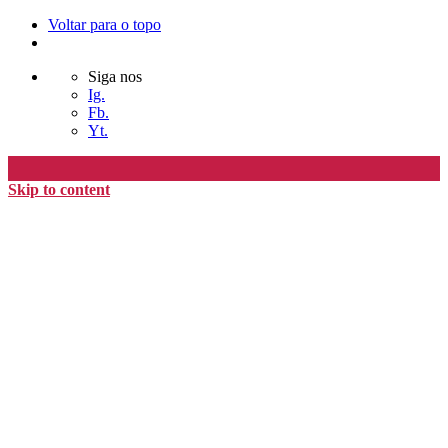
Voltar para o topo
Siga nos
Ig.
Fb.
Yt.
Skip to content
Editora Timo
home
loja
timoAlter
blog
nós