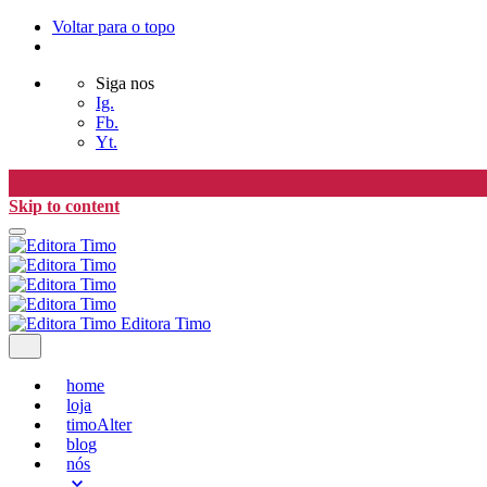
Voltar para o topo
Siga nos
Ig.
Fb.
Yt.
Skip to content
Editora Timo
home
loja
timoAlter
blog
nós