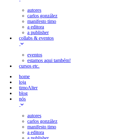
autores
carlos gonzález
manifesto timo
a editora
a publisher
collabs & eventos
eventos
estamos aqui também!
cursos etc.
home
loja
timoAlter
blog
nós
autores
carlos gonzález
manifesto timo
a editora
a publisher