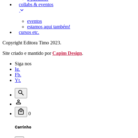
collabs & eventos
eventos
estamos aqui também!
cursos etc.
Copyright Editora Timo 2023.
Site criado e mantido por
Capim Design
.
Siga nos
Ig.
Fb.
Yt.
0
Carrinho