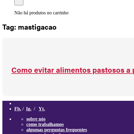
Não há produtos no carrinho
Tag: mastigacao
Como evitar alimentos pastosos a 
Fb.
/
Ig.
/
Yt.
sobre nós
como trabalhamos
algumas perguntas frequentes