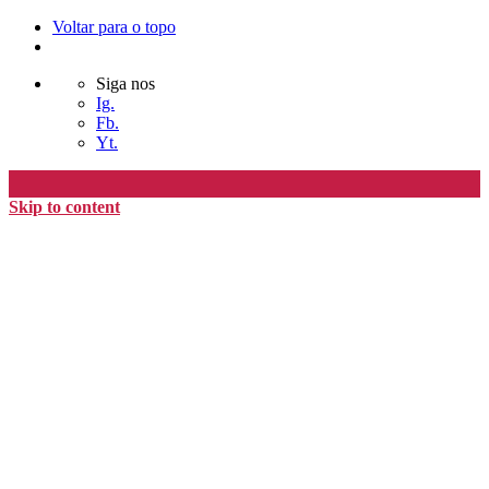
Voltar para o topo
Siga nos
Ig.
Fb.
Yt.
Skip to content
Editora Timo
home
loja
timoAlter
blog
nós