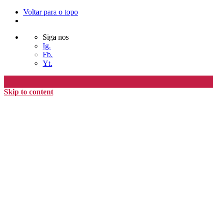
Voltar para o topo
Siga nos
Ig.
Fb.
Yt.
Skip to content
Editora Timo
home
loja
timoAlter
blog
nós