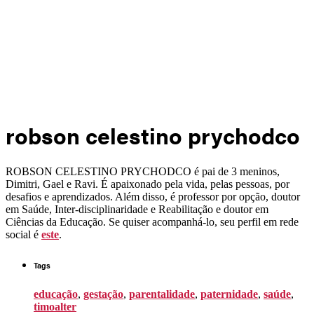
Não há produtos no carrinho
robson celestino prychodco
ROBSON CELESTINO PRYCHODCO é pai de 3 meninos,
Dimitri, Gael e Ravi. É apaixonado pela vida, pelas pessoas, por
desafios e aprendizados. Além disso, é professor por opção, doutor
em Saúde, Inter-disciplinaridade e Reabilitação e doutor em
Ciências da Educação. Se quiser acompanhá-lo, seu perfil em rede
social é
este
.
Tags
educação
,
gestação
,
parentalidade
,
paternidade
,
saúde
,
timoalter