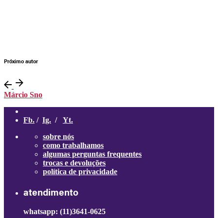
Próximo autor
Márcio Sno
Fb.
/
Ig.
/
Yt.
sobre nós
como trabalhamos
algumas perguntas frequentes
trocas e devoluções
política de privacidade
atendimento
whatsapp: (11)3641-0625