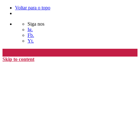
Voltar para o topo
Siga nos
Ig.
Fb.
Yt.
Skip to content
Editora Timo
home
loja
timoAlter
blog
nós