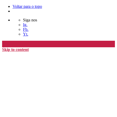
Voltar para o topo
Siga nos
Ig.
Fb.
Yt.
Skip to content
Editora Timo
home
loja
timoAlter
blog
nós