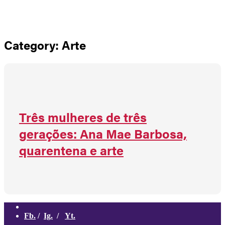
Não há produtos no carrinho
Category: Arte
Três mulheres de três
gerações: Ana Mae Barbosa,
quarentena e arte
Fb.
/
Ig.
/
Yt.