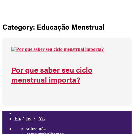
Não há produtos no carrinho
Category: Educação Menstrual
Por que saber seu ciclo
menstrual importa?
Fb.
/
Ig.
/
Yt.
sobre nós