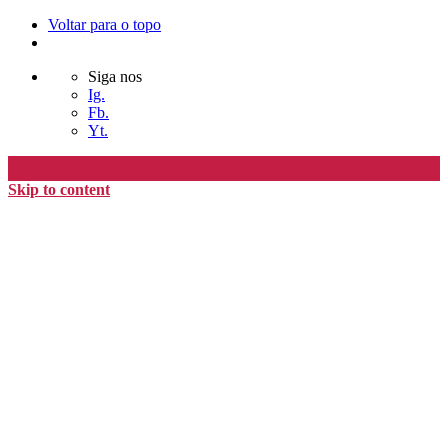
Voltar para o topo
Siga nos
Ig.
Fb.
Yt.
Skip to content
Editora Timo
home
loja
timoAlter
blog
nós