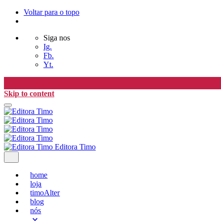
Voltar para o topo
Siga nos
Ig.
Fb.
Yt.
Skip to content
Editora Timo
home
loja
timoAlter
blog
nós