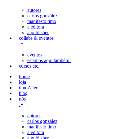
autores
carlos gonzález
manifesto timo
a editora
a publisher
collabs & eventos
eventos
estamos aqui também!
cursos etc.
home
loja
timoAlter
blog
nós
autores
carlos gonzález
manifesto timo
a editora
a publisher