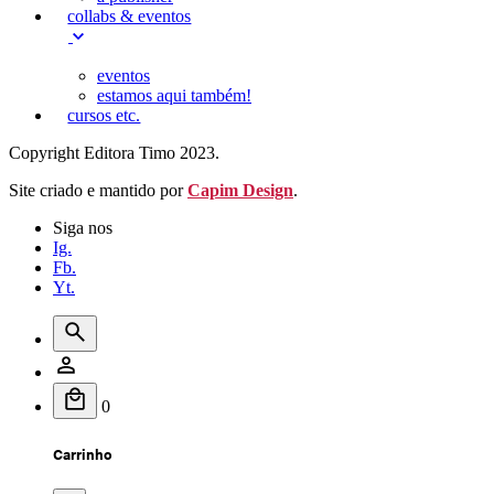
collabs & eventos
eventos
estamos aqui também!
cursos etc.
Copyright Editora Timo 2023.
Site criado e mantido por
Capim Design
.
Siga nos
Ig.
Fb.
Yt.
0
Carrinho