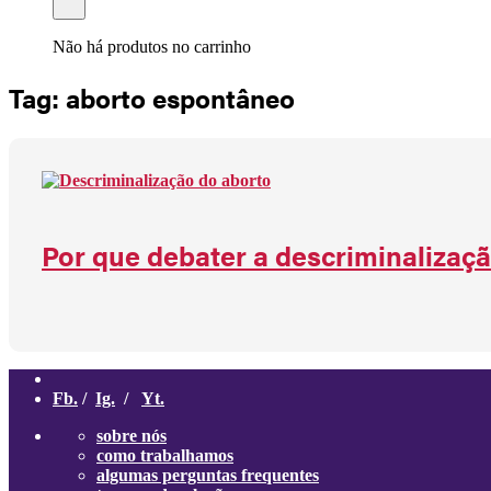
Não há produtos no carrinho
Tag: aborto espontâneo
Por que debater a descriminalizaçã
Fb.
/
Ig.
/
Yt.
sobre nós
como trabalhamos
algumas perguntas frequentes