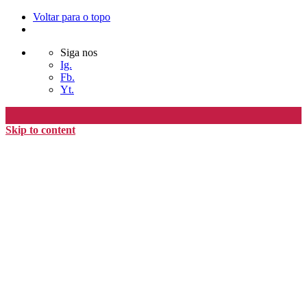
Voltar para o topo
Siga nos
Ig.
Fb.
Yt.
Skip to content
Editora Timo
home
loja
timoAlter
blog
nós