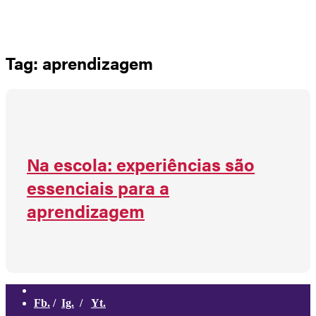
Não há produtos no carrinho
Tag: aprendizagem
Na escola: experiências são
essenciais para a
aprendizagem
Fb.
/
Ig.
/
Yt.