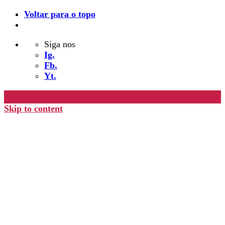
Voltar para o topo
Siga nos
Ig.
Fb.
Yt.
Skip to content
Editora Timo
home
loja
timoAlter