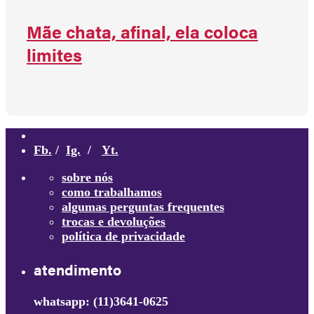
Mãe chata, afinal, ela coloca
limites
Fb.
/
Ig.
/
Yt.
sobre nós
como trabalhamos
algumas perguntas frequentes
trocas e devoluções
política de privacidade
atendimento
whatsapp: (11)3641-0625