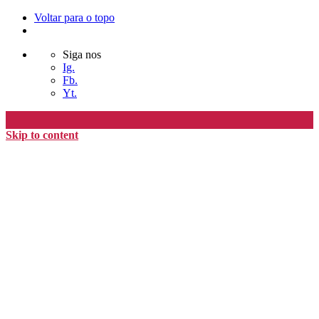
Voltar para o topo
Siga nos
Ig.
Fb.
Yt.
Skip to content
Editora Timo
home
loja
timoAlter
blog
nós