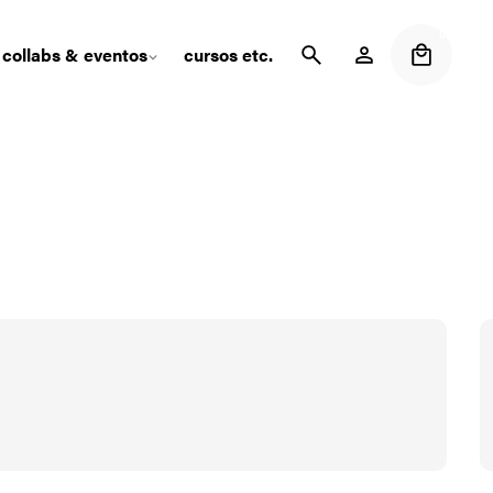
0
collabs & eventos
cursos etc.