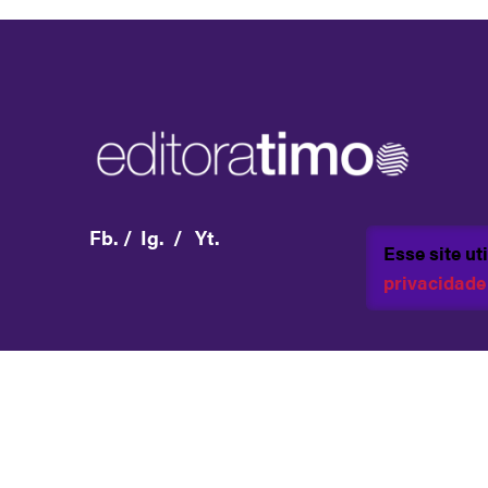
Fb.
/
Ig.
/
Yt.
Esse site u
privacidade
Copyright Editora Timo 2023.