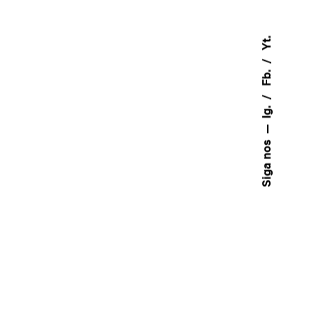
Yt.
Fb.
Ig.
Siga nos