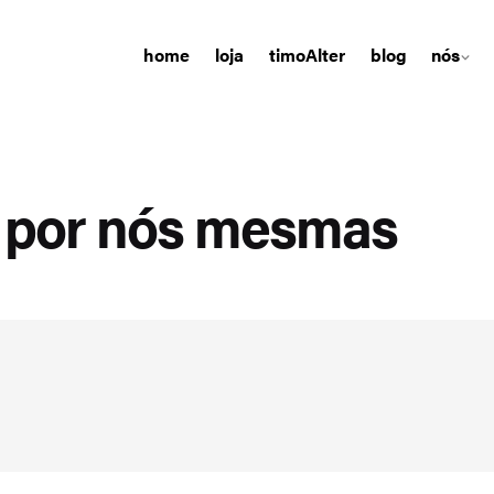
home
loja
timoAlter
blog
nós
s por nós mesmas