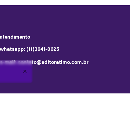
atendimento
whatsapp: (11)3641-0625
e-mail: contato@editoratimo.com.br
Site criado e mantido por
Capim Design
.