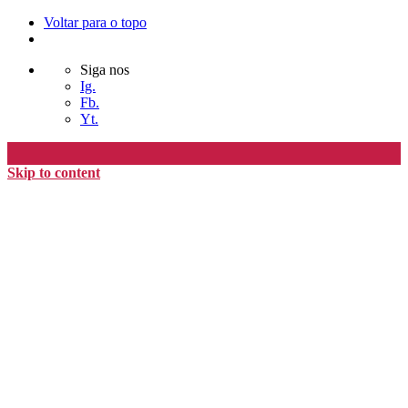
Voltar para o topo
Siga nos
Ig.
Fb.
Yt.
Skip to content
Editora Timo
home
loja
timoAlter
blog
nós