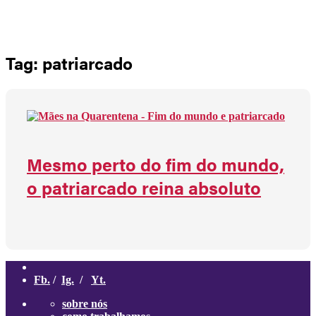
Não há produtos no carrinho
Tag: patriarcado
Mesmo perto do fim do mundo,
o patriarcado reina absoluto
Fb.
/
Ig.
/
Yt.
sobre nós