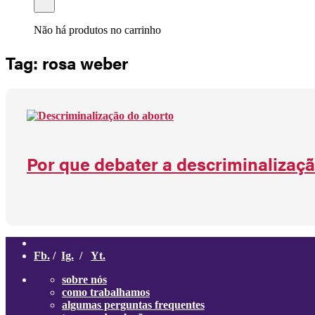
Não há produtos no carrinho
Tag: rosa weber
Por que debater a descriminalizaçã
Fb.
/
Ig.
/
Yt.
sobre nós
como trabalhamos
algumas perguntas frequentes