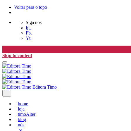
Voltar para o topo
Siga nos
Ig.
Fb.
Yt.
Skip to content
Editora Timo
home
loja
timoAlter
blog
nós