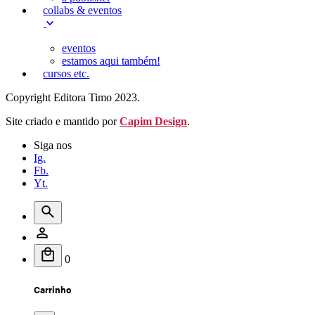
collabs & eventos
eventos
estamos aqui também!
cursos etc.
Copyright Editora Timo 2023.
Site criado e mantido por
Capim Design
.
Siga nos
Ig.
Fb.
Yt.
0
Carrinho