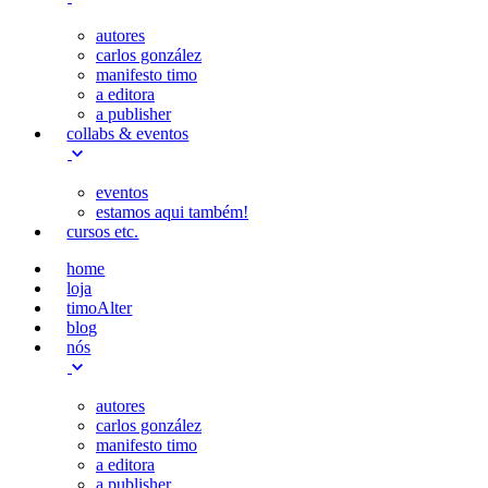
autores
carlos gonzález
manifesto timo
a editora
a publisher
collabs & eventos
eventos
estamos aqui também!
cursos etc.
home
loja
timoAlter
blog
nós
autores
carlos gonzález
manifesto timo
a editora
a publisher