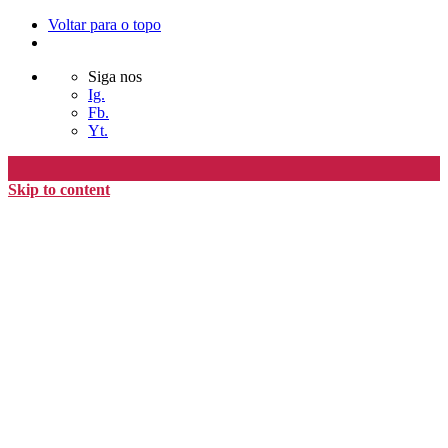
Voltar para o topo
Siga nos
Ig.
Fb.
Yt.
Skip to content
Editora Timo
home
loja
timoAlter
blog
nós