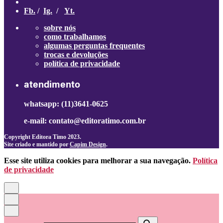
Fb.
/
Ig.
/
Yt.
sobre nós
como trabalhamos
algumas perguntas frequentes
trocas e devoluções
política de privacidade
atendimento
whatsapp: (11)3641-0625
e-mail: contato@editoratimo.com.br
Copyright Editora Timo 2023.
Site criado e mantido por
Capim Design
.
Esse site utiliza cookies para melhorar a sua navegação.
Política
de privacidade