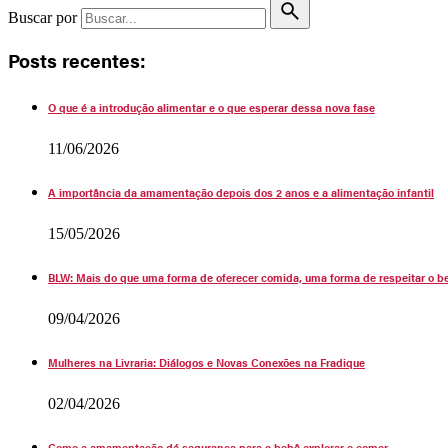
Buscar por
Posts recentes:
O que é a introdução alimentar e o que esperar dessa nova fase
11/06/2026
A importância da amamentação depois dos 2 anos e a alimentação infantil
15/05/2026
BLW: Mais do que uma forma de oferecer comida, uma forma de respeitar o b
09/04/2026
Mulheres na Livraria: Diálogos e Novas Conexões na Fradique
02/04/2026
Como a amamentação dá segurança para o bebê explorar e comer