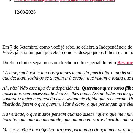
12/03/2026
Em 7 de Setembro, como você já sabe, se celebra a Independência do B
Vocês já pararam para perceber como se deseja que os filhos sejam i
Direto na fonte: separamos um trecho muito especial do livro
Besame
“A independência é um dos grandes temas da puericultura moderna
que decidam sozinhos se querem ir à escola, que vistam a roupa q
Ah, não! Não esse tipo de independência.
Queremos que nossos filh
quisermos sem necessidade de dizer-lhes nada. Assim, todos verão q
vontade) contra a educação excessivamente rígida que receberam. Pr
liberdade, fazem o que querem! Mas é claro, o que pensavam que ele
Na verdade, o que muitos pensam quando dizem “quero que meu filho
barulho, que não me incomode, que quando eu sair e deixá-lo com out
Mas esse não é um objetivo razoável para uma criança, nem para um