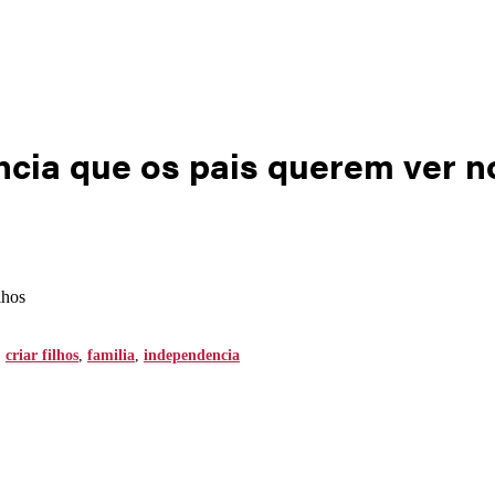
ia que os pais querem ver no
lhos
,
criar filhos
,
familia
,
independencia