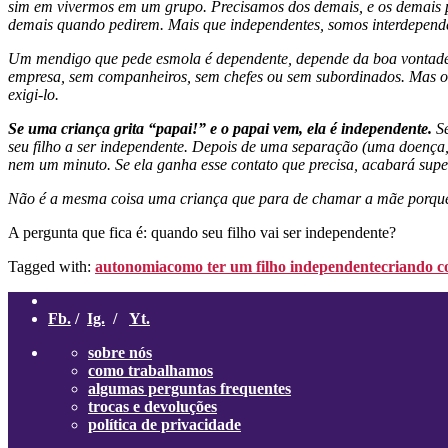
sim em vivermos em um grupo. Precisamos dos demais, e os demais pr
demais quando pedirem. Mais que independentes, somos interdepend
Um mendigo que pede esmola é dependente, depende da boa vontade
empresa, sem companheiros, sem chefes ou sem subordinados. Mas o 
exigi-lo.
Se uma criança grita “papai!” e o papai vem, ela é independente.
Se
seu filho a ser independente. Depois de uma separação (uma doença,
nem um minuto. Se ela ganha esse contato que precisa, acabará supe
Não é a mesma coisa uma criança que para de chamar a mãe porque j
A pergunta que fica é: quando seu filho vai ser independente?
Tagged with:
autonomia
como ter um filho independente
criando c
Fb.
/
Ig.
/
Yt.
sobre nós
como trabalhamos
algumas perguntas frequentes
trocas e devoluções
política de privacidade