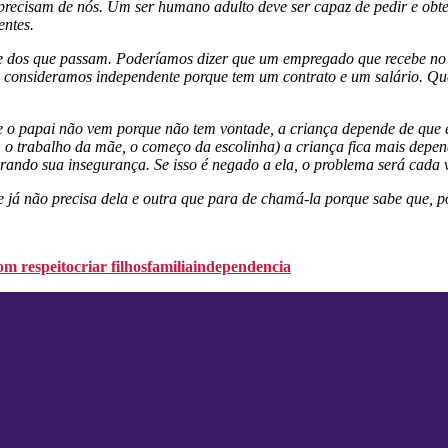
ecisam de nós. Um ser humano adulto deve ser capaz de pedir e obter
entes.
 dos que passam. Poderíamos dizer que um empregado que recebe no 
consideramos independente porque tem um contrato e um salário. Quan
 o papai não vem porque não tem vontade, a criança depende de que e
 o trabalho da mãe, o começo da escolinha) a criança fica mais depen
rando sua insegurança. Se isso é negado a ela, o problema será cada 
á não precisa dela e outra que para de chamá-la porque sabe que, p
om respeito
criar filhos
familia
independencia