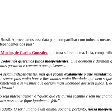
rasil. Aproveitamos essa data para compartilhar com todos os nossos le
ndependentes dos pais?
 Mucho, de Carlos González
, que trata sobre o tema. Leia, comparti
.
Todos nós queremos filhos independentes
! Que acordem e durmam qua
ue mais gostarem e comam o que quiserem…
os sejam independentes, mas que façam exatamente o que mandarmo
ue somos pais muito bons e lhes damos muita liberdade, que nem seque
ometeram a si mesmos que dariam mais liberdade aos seus filhos. E ag
s fariam?
 seja independente” é “quero que ele durma sozinho e sem me chamar,
ra pessoa ele fique igualmente feliz”.
 adulto. O ser humano é um animal social e, portanto,
nossa independ