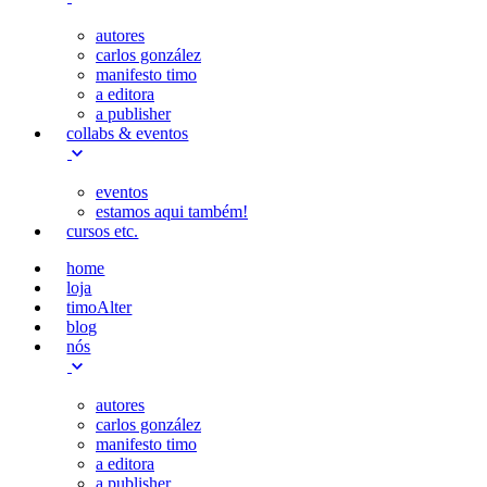
autores
carlos gonzález
manifesto timo
a editora
a publisher
collabs & eventos
eventos
estamos aqui também!
cursos etc.
home
loja
timoAlter
blog
nós
autores
carlos gonzález
manifesto timo
a editora
a publisher