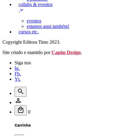
collabs & eventos
eventos
estamos aqui também!
cursos etc.
Copyright Editora Timo 2023.
Site criado e mantido por
Capim Design
.
Siga nos
Ig.
Fb.
Yt.
0
Carrinho