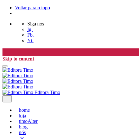
Voltar para o topo
Siga nos
Ig.
Fb.
Yt.
Skip to content
Editora Timo
home
loja
timoAlter
blog
nós