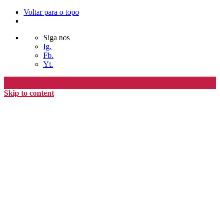
Voltar para o topo
Siga nos
Ig.
Fb.
Yt.
Skip to content
Editora Timo
home
loja
timoAlter
blog
nós