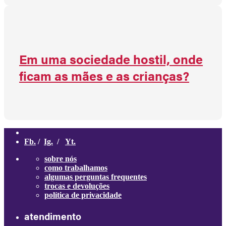
Em uma sociedade hostil, onde
ficam as mães e as crianças?
Fb.
/
Ig.
/
Yt.
sobre nós
como trabalhamos
algumas perguntas frequentes
trocas e devoluções
política de privacidade
atendimento