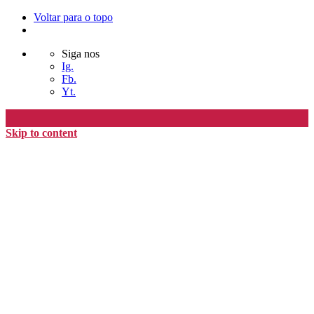
Voltar para o topo
Siga nos
Ig.
Fb.
Yt.
Skip to content
Editora Timo
home
loja
timoAlter
blog
nós