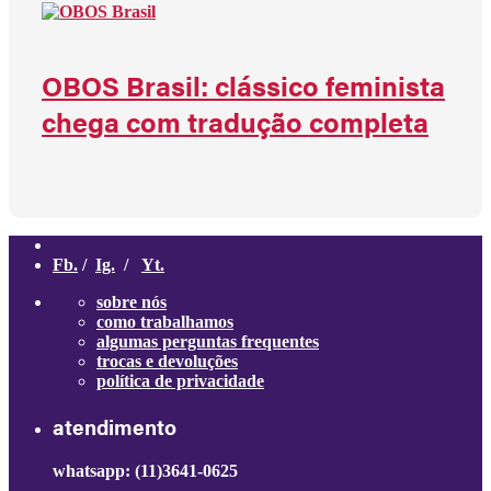
OBOS Brasil: clássico feminista
chega com tradução completa
Fb.
/
Ig.
/
Yt.
sobre nós
como trabalhamos
algumas perguntas frequentes
trocas e devoluções
política de privacidade
atendimento
whatsapp: (11)3641-0625