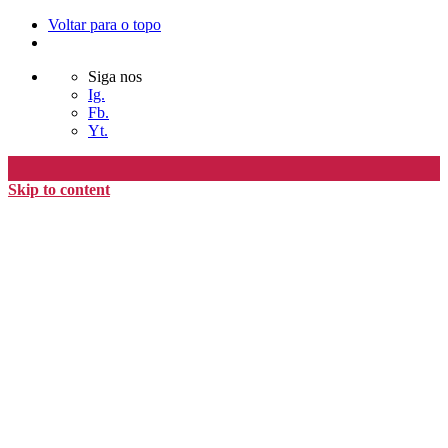
Voltar para o topo
Siga nos
Ig.
Fb.
Yt.
Skip to content
Editora Timo
home
loja
timoAlter
blog
nós