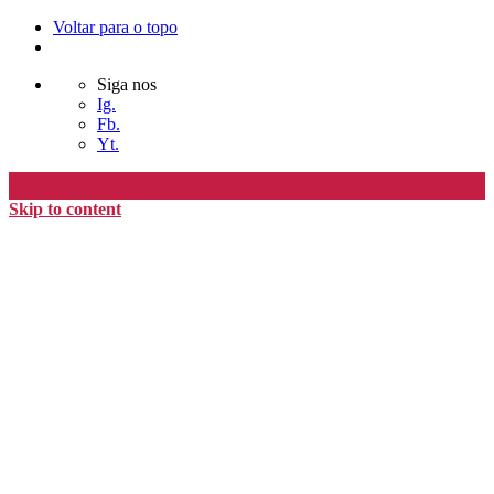
Voltar para o topo
Siga nos
Ig.
Fb.
Yt.
Skip to content
Editora Timo
home
loja
timoAlter
blog
nós