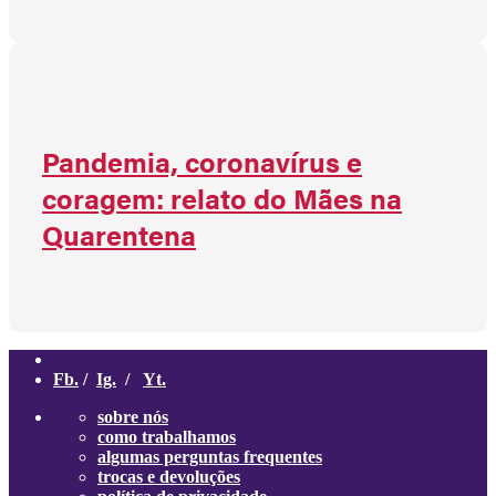
Pandemia, coronavírus e
coragem: relato do Mães na
Quarentena
Fb.
/
Ig.
/
Yt.
sobre nós
como trabalhamos
algumas perguntas frequentes
trocas e devoluções